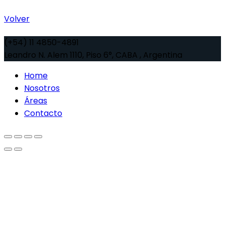
Volver
(+54) 11 4850-4891
Leandro N. Alem 1110, Piso 6°, CABA , Argentina
Home
Nosotros
Áreas
Contacto